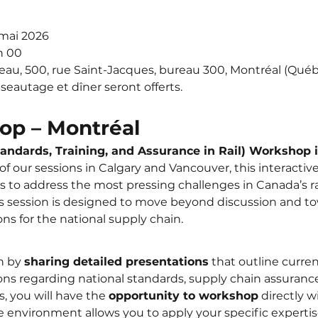
 mai 2026
 h 00
eau, 500, rue Saint-Jacques, bureau 300, Montréal (Qué
seautage et dîner seront offerts.
p – Montréal
tandards, Training, and Assurance in Rail) Workshop 
of our sessions in Calgary and Vancouver, this interacti
s to address the most pressing challenges in Canada’s rai
his session is designed to move beyond discussion and to
ns for the national supply chain.
n by 
sharing detailed presentations
 that outline curre
ns regarding national standards, supply chain assurance,
, you will have the 
opportunity to workshop
 directly w
ve environment allows you to apply your specific expertis