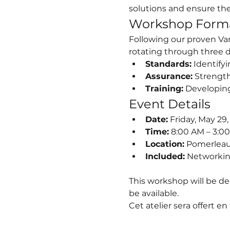
solutions and ensure they
Workshop Forma
Following our proven Van
rotating through three de
Standards:
 Identify
Assurance:
 Strength
Training:
 Developing
Event Details
Date:
 Friday, May 29
Time:
 8:00 AM – 3:0
Location:
 Pomerleau
Included:
 Networkin
This workshop will be del
be available.
Cet atelier sera offert e