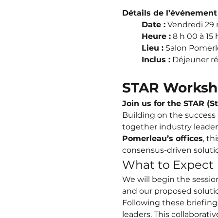
Détails de l’événement
Date :
 Vendredi 29
Heure :
 8 h 00 à 15
Lieu :
 Salon Pomerl
Inclus :
 Déjeuner ré
STAR Worksho
Join us for the STAR (S
Building on the success 
together industry leader
Pomerleau’s offices
, t
consensus-driven solutio
What to Expect
We will begin the sessio
and our proposed solutio
Following these briefings
leaders. This collaborati