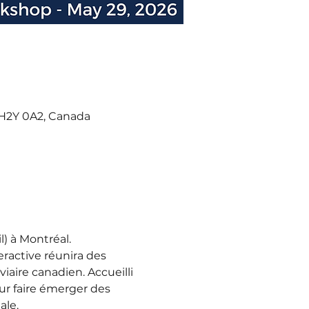
 H2Y 0A2, Canada
l) à Montréal.
eractive réunira des 
iaire canadien. Accueilli 
ur faire émerger des 
ale.