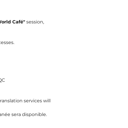
orld Café"
 session, 
cesses.
 QC
anslation services will 
tanée sera disponible.