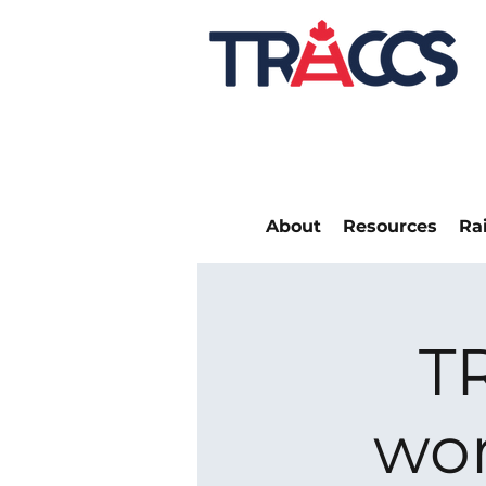
About
Resources
Ra
T
wor