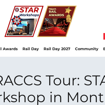
il Awards
Rail Day
Rail Day 2027
Community
RACCS Tour: ST
kshop in Mont