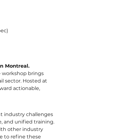
bec)
in Montreal.
ve workshop brings 
l sector. Hosted at 
ward actionable, 
nt industry challenges 
 and unified training.
ith other industry 
e to refine these 