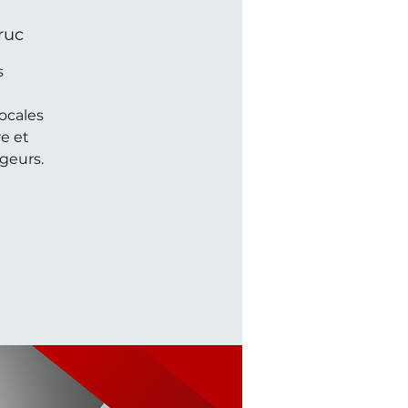
ruc
s
ocales
re et
ageurs.