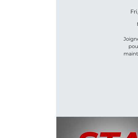
Fr
Joign
pour
mainte