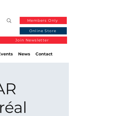
Members Only
Online Store
Join Newsletter
Events
News
Contact
AR
réal