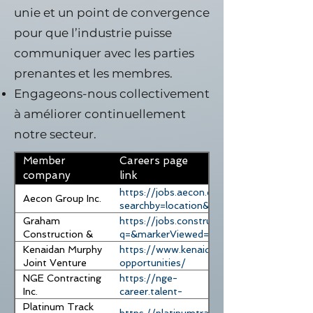
unie et un point de convergence
pour que l’industrie puisse
communiquer avec les parties
prenantes et les membres.
Engageons-nous collectivement
à améliorer continuellement
notre secteur.
Member
Careers page
company
link
https://jobs.aecon.com/search/?
Aecon Group Inc.
searchby=location&createNewAlert=fal
Graham
https://jobs.construction-benefits.com/
Construction &
q=&markerViewed=&carouselIndex=&f
Engineering LP
​Kenaidan Murphy
https://www.kenaidan.com/current-
Joint Venture
opportunities/
NGE Contracting
https://nge-
Inc.
career.talent-
soft.com/job/list-
Platinum Track
https://platinumtrack.ca/#careers