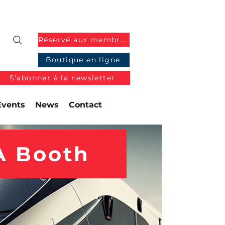
Réservé aux membres
Boutique en ligne
S'abonner à la newsletter
Events
News
Contact
A Booth