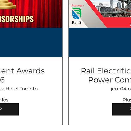
ment Awards
Rail Electrifi
6
Power Con
Amer
ea Hotel Toronto
jeu. 04 n
nfos
Plu
P