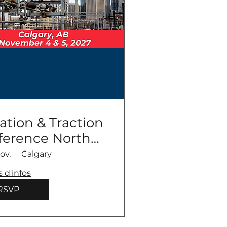
cation & Traction
ference North
ica 2027
ov.
Calgary
s d'infos
RSVP