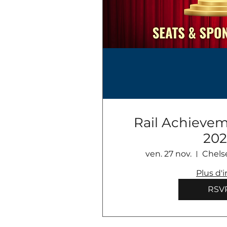
Rail Achieve
202
ven. 27 nov.
Chels
Plus d'i
RSV