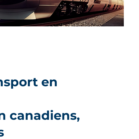
nsport en
n canadiens,
s