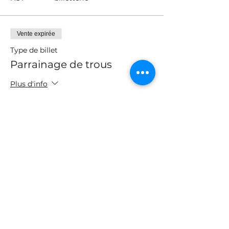
Vente expirée
Type de billet
Parrainage de trous
Plus d'info
Prix
300,00 $
+39,00 $
+ 8,48 $ de frais de
HST
billetterie
Partager cet événement