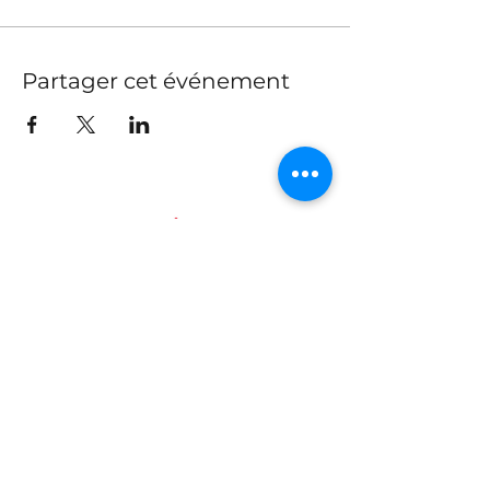
Partager cet événement
Tel.
+1 647-250-7280
info@traccs.ca
Toronto, Ontario, Canada
Rejoignez notre newsletter