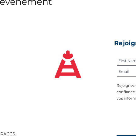
t événement
Rejoig
Rejoignez
confiance
vos inform
TRACCS.