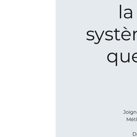
l
systè
que
Joign
Méth
D