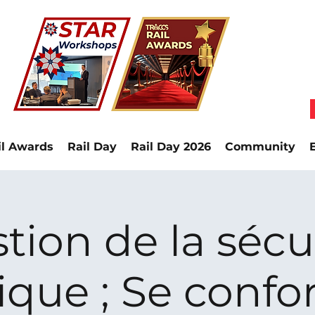
il Awards
Rail Day
Rail Day 2026
Community
tion de la sécu
ique ; Se confo