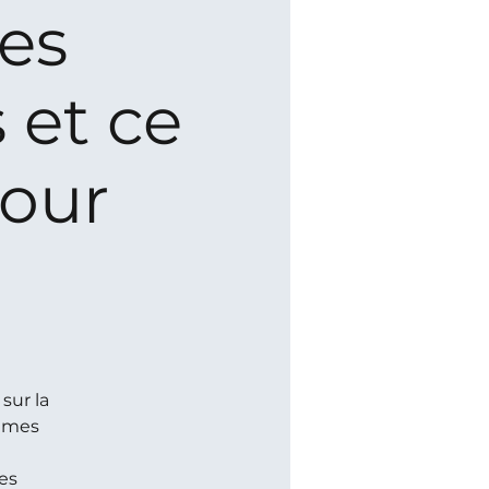
es
 et ce
pour
sur la
tèmes
es