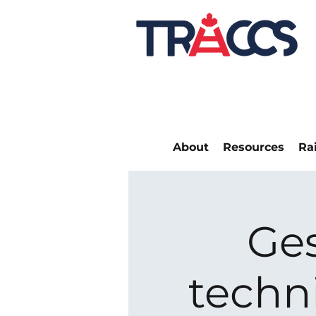
About
Resources
Ra
Ges
techn