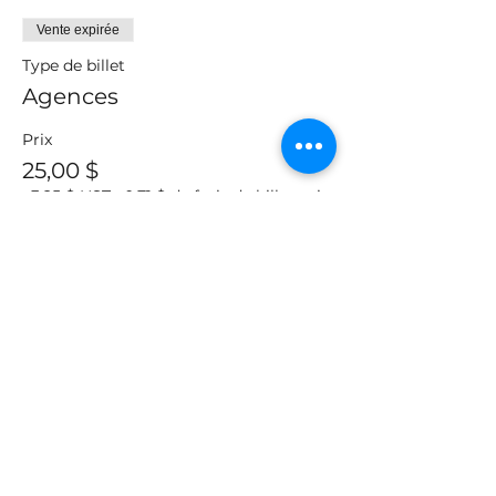
Vente expirée
Type de billet
Agences
Prix
25,00 $
+3,25 $ HST
+ 0,71 $ de frais de billetterie
Vente expirée
Type de billet
Membres du TRACCS
Prix
50,00 $
+6,50 $ HST
+ 1,41 $ de frais de billetterie