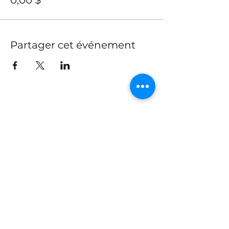
0,00 $
Partager cet événement
Tel.
+1 647-250-7280
info@traccs.ca
Toronto, Ontario, Canada
Rejoignez notre newsletter