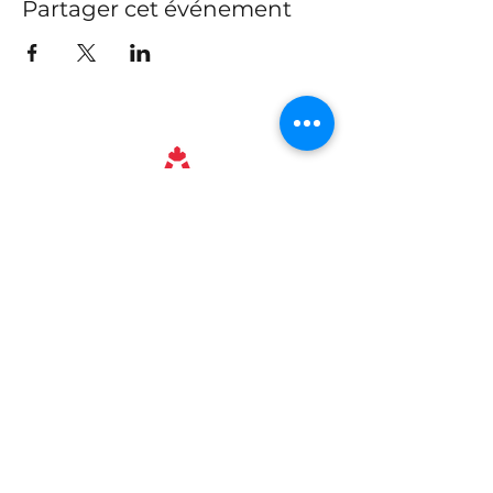
Partager cet événement
Tel.
+1 647-250-7280
info@traccs.ca
Toronto, Ontario, Canada
Rejoignez notre newsletter