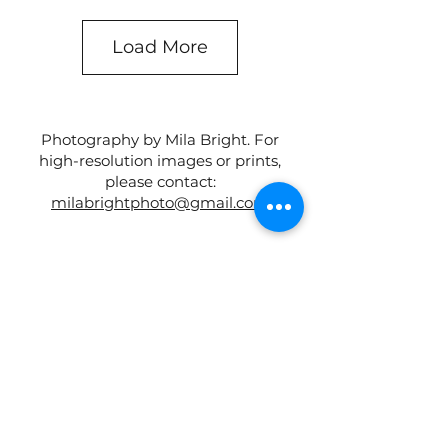
Load More
Photography by Mila Bright. For
high-resolution images or prints,
please contact:
milabrightphoto@gmail.com
Tel.
+1 647-250-7280
info@traccs.ca
Toronto, Ontario, Canada